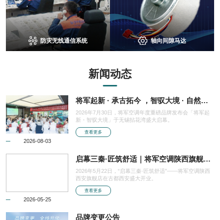
防灾无线通信系统
轴向间隙马达
新闻动态
将军起新 · 承古拓今 ，智驭大境 · 自然共
生
2026年7月30日，将军空调年度重磅品牌发布会「将军起
新・智驭大境」于无锡拈花湾盛大启幕。
查看更多
2026-08-03
启幕三秦·匠筑舒适｜将军空调陕西旗舰店
开业
2026年5月22日，“启幕三秦·匠筑舒适”——将军空调陕西
西安旗舰店在古都西安盛大开业。
查看更多
2026-05-25
品牌变更公告