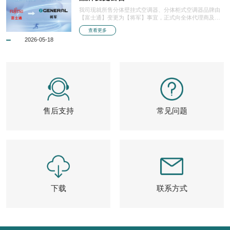
我司现就所售分体壁挂式空调器、分体柜式空调器品牌由
【富士通】变更为【将军】事宜，正式向全体代理商及广
大用户发布通知。现将我司相关责任、服务承诺及过渡期
查看更多
相关安排一并明确告知，敬请各单位知悉。
2026-05-18
售后支持
常见问题
下载
联系方式