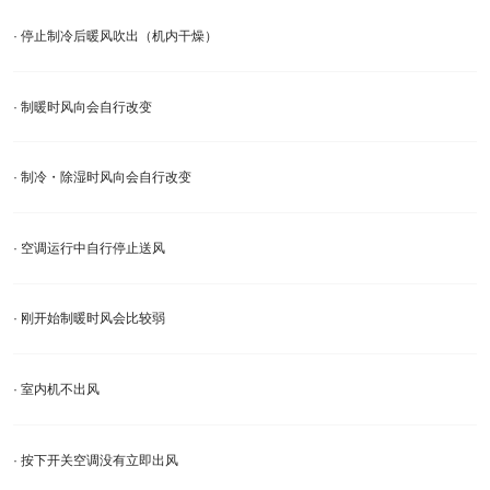
· 停止制冷后暖风吹出（机内干燥）
· 制暖时风向会自行改变
· 制冷・除湿时风向会自行改变
· 空调运行中自行停止送风
· 刚开始制暖时风会比较弱
· 室内机不出风
· 按下开关空调没有立即出风