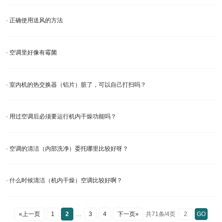
· 正确使用送风的方法
· 空调里好像有霉菌
· 室内机的热交换器（铝片）脏了，可以自己打扫吗？
· 用过空调后必须要运行机内干燥功能吗？
· 空调的清洁（内部洗净）委托哪里比较好呀？
· 什么时候清洁（机内干燥）空调比较好啊？
«上一页
1
2
…
3
4
下一页»
共71条/4页