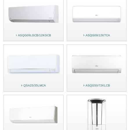
ASQG09LGCB/12KGCB
ASQG09/12KTCA
QSA25/35LMCA
ASQG50/72KLCB