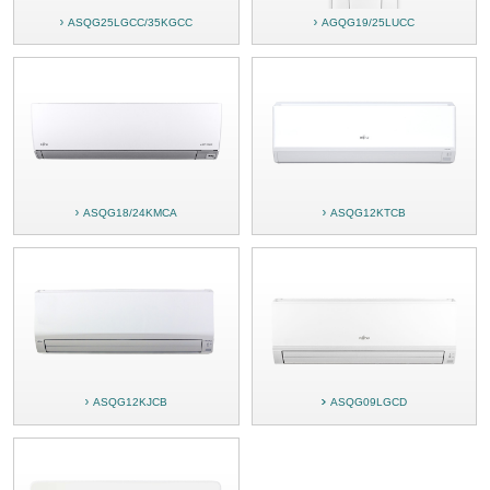
ASQG25LGCC/35KGCC
AGQG19/25LUCC
ASQG18/24KMCA
ASQG12KTCB
ASQG12KJCB
ASQG09LGCD